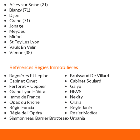
Aisey sur Seine (21)
Blanzy (71)
Dijon
Grand (71)
Jonage
Meyzieu
Miribel
St Foy Les Lyon
Vaulx En Velin
Vienne (38)
Références Régies Immobilières
Bagnières Et Lepine
Bruissaud De Villard
Cabinet Ginet
Cabinet Soulard
Fertoret – Coppier
Galyo
Grand Lyon Hâbitat
HBVS
Immo de France
Nexity
Opac du Rhone
Oralia
Régie Foncia
Régie Janin
Régie de l’Opéra
Rosier Modica
Simmonneau Barrier Brotteaux
Urbania